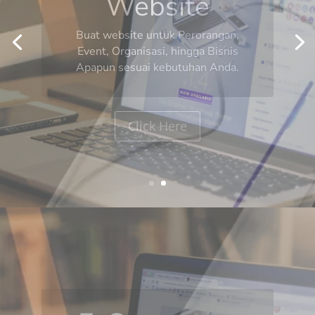
E-Commerce
Buat Website Anda menjadi tempat
berbelanja online produk Anda,
hingga gabungkan dengan
Marketplace seperti Tokopedia,
Bukalapak, dan Shopee.
Click Here