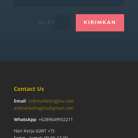
=
13 + 2
KIRIMKAN
Contact Us
Email
:
cs@marketingjitu.com
askmarketingjitu@gmail.com
WhatsApp
: +6289649932211
Hari Kerja (GMT +7):
Senin - Jumat: 09.00-17.00