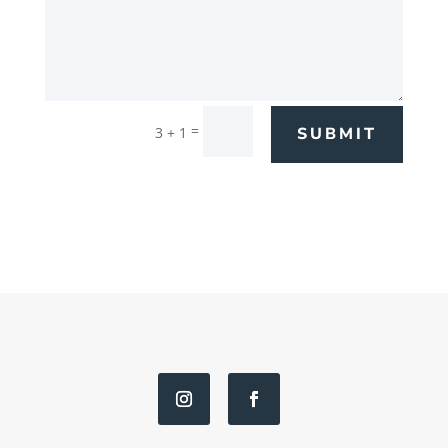
=
3 + 1
SUBMIT