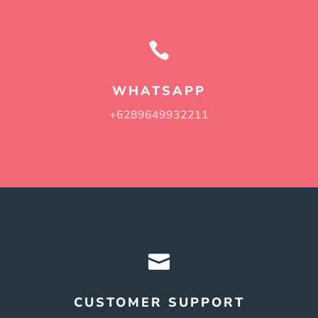

WHATSAPP
+6289649932211

CUSTOMER SUPPORT