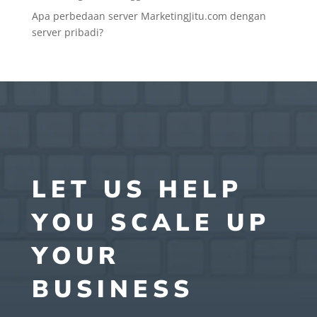
Apa perbedaan server MarketingJitu.com dengan
server pribadi?
LET US HELP
YOU SCALE UP
YOUR
BUSINESS