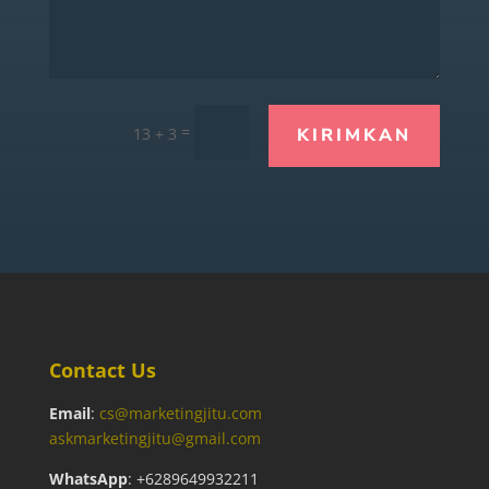
=
13 + 3
KIRIMKAN
Contact Us
Email
:
cs@marketingjitu.com
askmarketingjitu@gmail.com
WhatsApp
: +6289649932211