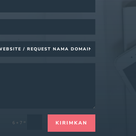
=
6 + 7
KIRIMKAN